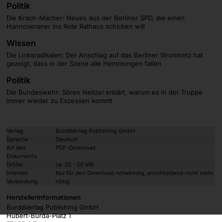
Politik
Die Krach-Macher: Neues aus der Berliner SPD, die einen
Hannoveraner ins Rote Rathaus schicken will
Wissen
Die Linksradikalen: Der Anschlag auf das Berliner Stromnetz hat
gezeigt, dass in der Szene alle Hemmungen fallen
Politik
Die Bundeswehr: Sören Neitzel erklärt, warum es in der Truppe
immer wieder zu Exzessen kommt
Verlag
BurdaVerlag Publishing GmbH
Sprache
Deutsch
Art des
PDF-Download
Dokuments
Größe
ca. 20 - 50 MB
Internet
Nur für den Download notwendig, anschließend nicht mehr
Verbindung
nötig
Herstellerinformationen
BurdaVerlag Publishing GmbH
Hubert-Burda-Platz 1