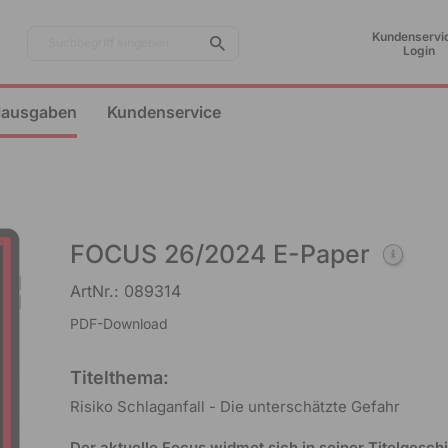
Kundenservic
Suchbegriff eingeben
Login
lausgaben
Kundenservice
FOCUS 26/2024 E-Paper
ArtNr.: 089314
PDF-Download
Titelthema:
Risiko Schlaganfall - Die unterschätzte Gefahr
Der aktuelle Focus widmet sich in seiner Titelgesch