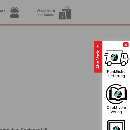
e /
Warenkorb
zur Kasse
1
Pünktliche
Lieferung
Direkt vom
Verlag
ichte dem Schlaganfall,