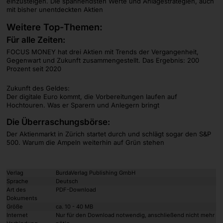
einzusteigen. Die spannendsten Werte und Anlagestrategien, auch
mit bisher unentdeckten Aktien
Weitere Top-Themen:
Für alle Zeiten:
FOCUS MONEY hat drei Aktien mit Trends der Vergangenheit,
Gegenwart und Zukunft zusammengestellt. Das Ergebnis: 200
Prozent seit 2020
Zukunft des Geldes:
Der digitale Euro kommt, die Vorbereitungen laufen auf
Hochtouren. Was er Sparern und Anlegern bringt
Die Überraschungsbörse:
Der Aktienmarkt in Zürich startet durch und schlägt sogar den S&P
500. Warum die Ampeln weiterhin auf Grün stehen
Verlag
BurdaVerlag Publishing GmbH
Sprache
Deutsch
Art des
PDF-Download
Dokuments
Größe
ca. 10 - 40 MB
Internet
Nur für den Download notwendig, anschließend nicht mehr