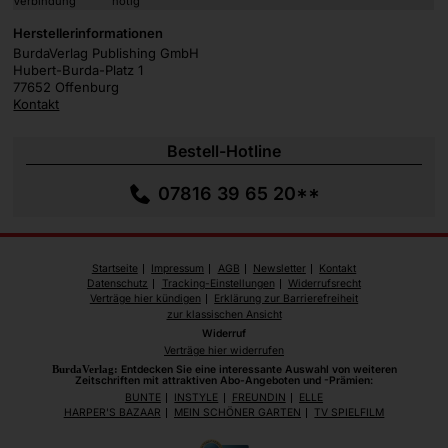
Verbindung
nötig
Herstellerinformationen
BurdaVerlag Publishing GmbH
Hubert-Burda-Platz 1
77652 Offenburg
Kontakt
Bestell-Hotline
07816 39 65 20**
Startseite
Impressum
AGB
Newsletter
Kontakt
Datenschutz
Tracking-Einstellungen
Widerrufsrecht
Verträge hier kündigen
Erklärung zur Barrierefreiheit
zur klassischen Ansicht
Widerruf
Verträge hier widerrufen
BurdaVerlag:
Entdecken Sie eine interessante Auswahl von weiteren
Zeitschriften mit attraktiven Abo-Angeboten und -Prämien:
BUNTE
INSTYLE
FREUNDIN
ELLE
HARPER'S BAZAAR
MEIN SCHÖNER GARTEN
TV SPIELFILM