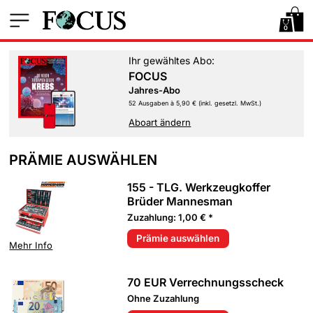
0
Ihr gewähltes Abo:
FOCUS
Jahres-Abo
52 Ausgaben à 5,90 € (inkl. gesetzl. MwSt.)
Aboart ändern
PRÄMIE AUSWÄHLEN
155 - TLG. Werkzeugkoffer
Brüder Mannesman
Zuzahlung: 1,00 € *
Prämie auswählen
Mehr Info
70 EUR Verrechnungsscheck
Ohne Zuzahlung