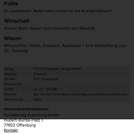
Politik
Dr. Lauterbach: Rettet oder ruiniert er die Krankenhäuser?
Wirtschaft
Grüner Stahl: Report vom Hochofen der Republik
Wissen
#PicassoToo: Genie, Scheusal, Ausbeuter - Eine Betrachtung zum
50. Todestag
Verlag
FOCUS Magazin Verlag GmbH
Sprache
Deutsch
Art des
PDF-Download
Dokuments
Größe
ca. 20 - 50 MB
Internet
Nur für den Download notwendig, anschließend nicht mehr
Verbindung
nötig
Herstellerinformationen
BurdaVerlag Publishing GmbH
Hubert-Burda-Platz 1
77652 Offenburg
Kontakt