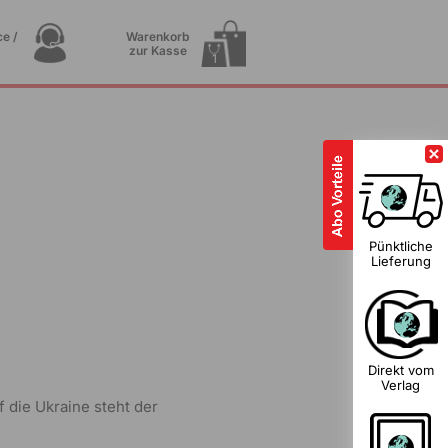
e /
Warenkorb
zur Kasse
1
Pünktliche
Lieferung
Direkt vom
Verlag
 die Ukraine steht der