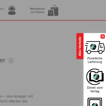
e /
Warenkorb
zur Kasse
1
Pünktliche
er
Lieferung
Direkt vom
Verlag
en – wie Anleger mit
 Tech-Werten die