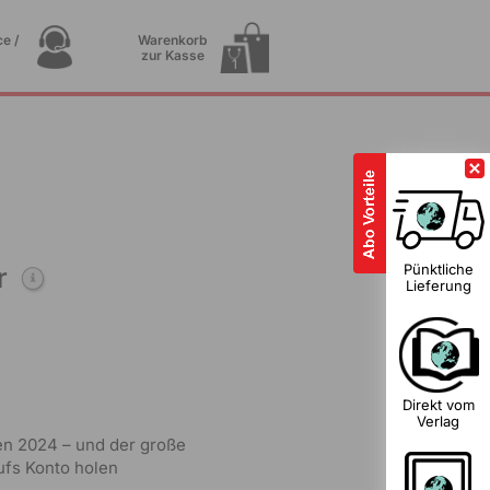
e /
Warenkorb
zur Kasse
1
Pünktliche
r
Lieferung
Direkt vom
Verlag
ien 2024 – und der große
ufs Konto holen