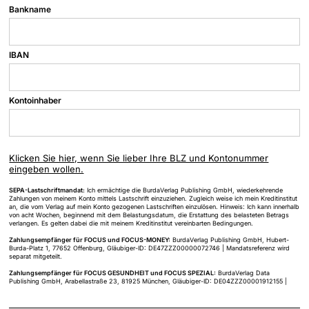
Bankname
IBAN
Kontoinhaber
Klicken Sie hier, wenn Sie lieber Ihre BLZ und Kontonummer
eingeben wollen.
SEPA-Lastschriftmandat:
Ich ermächtige die BurdaVerlag Publishing GmbH, wiederkehrende
Zahlungen von meinem Konto mittels Lastschrift einzuziehen. Zugleich weise ich mein Kreditinstitut
an, die vom Verlag auf mein Konto gezogenen Lastschriften einzulösen. Hinweis: Ich kann innerhalb
von acht Wochen, beginnend mit dem Belastungsdatum, die Erstattung des belasteten Betrags
verlangen. Es gelten dabei die mit meinem Kreditinstitut vereinbarten Bedingungen.
Zahlungsempfänger für FOCUS und FOCUS-MONEY:
BurdaVerlag Publishing GmbH, Hubert-
Burda-Platz 1, 77652 Offenburg, Gläubiger-ID: DE47ZZZ00000072746 | Mandatsreferenz wird
separat mitgeteilt.
Zahlungsempfänger für FOCUS GESUNDHEIT und FOCUS SPEZIAL:
BurdaVerlag Data
Publishing GmbH, Arabellastraße 23, 81925 München, Gläubiger-ID: DE04ZZZ00001912155 |