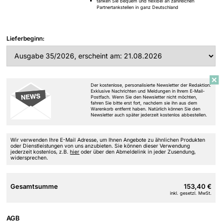
tanken Sie bequem und flexibel an zahlreichen
Partnertankstellen in ganz Deutschland
Lieferbeginn:
Der kostenlose, personalisierte Newsletter der Redaktion:
Exklusive Nachrichten und Meldungen in Ihrem E-Mail-
Postfach. Wenn Sie den Newsletter nicht möchten,
fahren Sie bitte erst fort, nachdem sie ihn aus dem
Warenkorb entfernt haben. Natürlich können Sie den
Newsletter auch später jederzeit kostenlos abbestellen.
Wir verwenden Ihre E-Mail Adresse, um Ihnen Angebote zu ähnlichen Produkten
oder Dienstleistungen von uns anzubieten. Sie können dieser Verwendung
jederzeit kostenlos, z.B.
hier
oder über den Abmeldelink in jeder Zusendung,
widersprechen.
Gesamtsumme
153,40 €
inkl. gesetzl. MwSt.
AGB