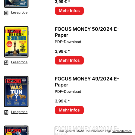
3,99 € *
Mehr Infos
Leseprobe
FOCUS MONEY 50/2024 E-
Paper
PDF-Download
3,99 € *
Mehr Infos
Leseprobe
FOCUS MONEY 49/2024 E-
Paper
PDF-Download
3,99 € *
Mehr Infos
Leseprobe
FOCUS MONEY 48/2024 E-
* inkl. gesetzl. MwSt., bei Produkten zzgl.
Versandkosten.
Paper