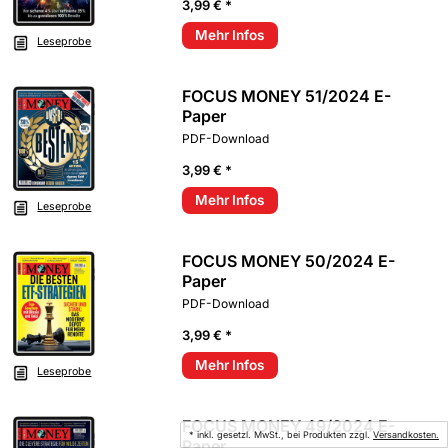
3,99 € *
Mehr Infos
Leseprobe
FOCUS MONEY 51/2024 E-
Paper
PDF-Download
3,99 € *
Mehr Infos
Leseprobe
FOCUS MONEY 50/2024 E-
Paper
PDF-Download
3,99 € *
Mehr Infos
Leseprobe
FOCUS MONEY 49/2024 E-
* inkl. gesetzl. MwSt., bei Produkten zzgl.
Versandkosten.
Paper