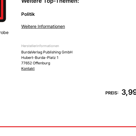
Weitere Top-Themen:
Politik
Tatort Pausenhof: Die Gewalt unter Kindern und Juge
Weitere Informationen
Warum?
robe
Politik
Herstellerinformationen
An der Ostflanke: Mit den Heeresfliegern in Litauen.
BurdaVerlag Publishing GmbH
Hubert-Burda-Platz 1
Kultur
77652 Offenburg
Kontakt
Live Forever: Oasis lieferten den Sound der Neunziger
3,9
PREIS: