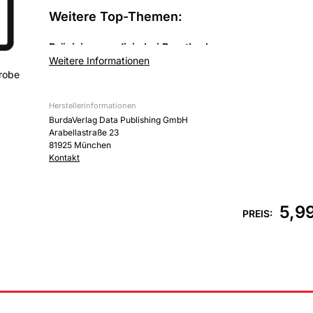
Weitere Top-Themen:
Präzisionsmedizin bei Brustkrebs:
Weitere Informationen
Experten behandeln Patientinnen immer individueller
robe
Darmkrebs-Vorsorge:
Herstellerinformationen
Wie der Einsatz von Künstlicher Intelligenz die Kolo
BurdaVerlag Data Publishing GmbH
Arabellastraße 23
Zugang zu innovativen Therapien:
81925 München
Kontakt
Das sollten Studien-Teilnehmer wissen
5,9
PREIS: