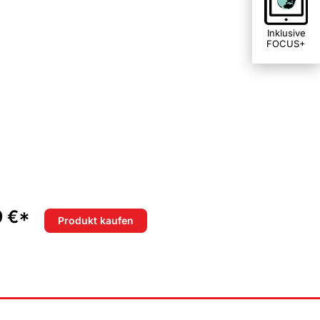
Inklusive
FOCUS+
her rühren all die
r Film?
9 €*
Produkt kaufen