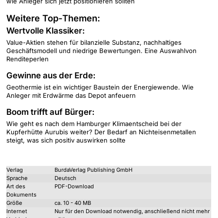
wie Anleger sich jetzt positionieren sollten
Weitere Top-Themen:
Wertvolle Klassiker:
Value-Aktien stehen für bilanzielle Substanz, nachhaltiges
Geschäftsmodell und niedrige Bewertungen. Eine Auswahlvon
Renditeperlen
Gewinne aus der Erde:
Geothermie ist ein wichtiger Baustein der Energiewende. Wie
Anleger mit Erdwärme das Depot anfeuern
Boom trifft auf Bürger:
Wie geht es nach dem Hamburger Klimaentscheid bei der
Kupferhütte Aurubis weiter? Der Bedarf an Nichteisenmetallen
steigt, was sich positiv auswirken sollte
Verlag
BurdaVerlag Publishing GmbH
Sprache
Deutsch
Art des
PDF-Download
Dokuments
Größe
ca. 10 - 40 MB
Internet
Nur für den Download notwendig, anschließend nicht mehr