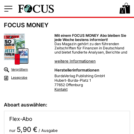
0
FOCUS MONEY
Mit einem FOCUS MONEY Abo bleiben Sie
jede Woche bestens informiert!
Das Magazin gehört zu den führenden
Zeitschriften für Finanzen in Deutschland
und bietet fundierte Analysen, Berichte und
Tipps zu Aktien, Börse, Geldanlage, Steuern
und Wirtschaft – ideal für Einsteiger und
weitere Informationen
erfahrene Anleger.
Vergrößern
Herstellerinformationen
Ihre Vorteile mit einem FOCUS MONEY-
BurdaVerlag Publishing GmbH
Abo:
Leseprobe
Hubert-Burda-Platz 1
Fundierte Wirtschaftsanalysen:
77652 Offenburg
Verstehen Sie die Hintergründe der
Kontakt
Finanzwelt – von Börsenentwicklungen
über Konjunkturtrends bis zu
Unternehmensstrategien. Klar, präzise
und faktenbasiert aufbereitet.
Aboart auswählen:
Exklusive Investment-Tipps:
Profitieren
Sie von unabhängigen Analysen,
Experteninterviews und praxisnahen
Flex-Abo
Empfehlungen zu Geldanlage, Steuern
und Vorsorge – nur in FOCUS MONEY.
5,90 €
FOCUS+ inklusive:
Mit Ihrem Zugang
nur
/ Ausgabe
lesen Sie alle digitalen Inhalte des FOCUS